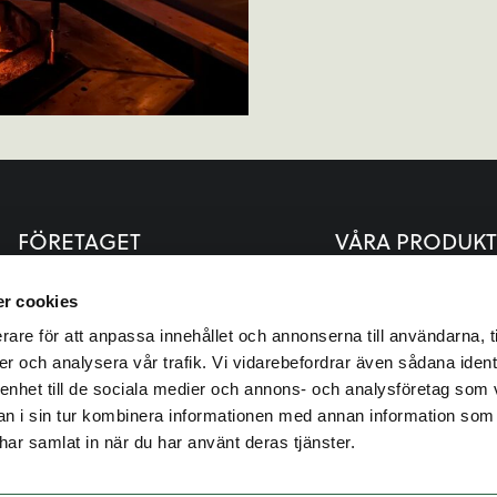
FÖRETAGET
VÅRA PRODUKT
Vägen till färdigbyggt
Bastu
r cookies
rare för att anpassa innehållet och annonserna till användarna, t
Hur vi bygger
Carport
er och analysera vår trafik. Vi vidarebefordrar även sådana ident
Inspiration
Fritidshus
 enhet till de sociala medier och annons- och analysföretag som 
Om oss
Garage
 i sin tur kombinera informationen med annan information som
e har samlat in när du har använt deras tjänster.
Kontakta oss
Grillkåta
Policy Miljö- & hållbarhet
Lusthus