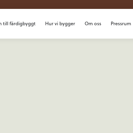
 till färdigbyggt
Hur vi bygger
Om oss
Pressrum