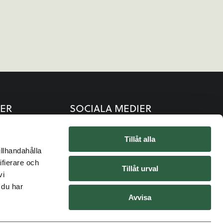
ER
SOCIALA MEDIER
Tillåt alla
illhandahålla
ifierare och
Tillåt urval
vi
 du har
Avvisa