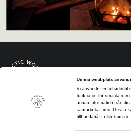
Denna webbplats använde
Vi använder enhetsidentifie
funktioner för sociala medi
annan information från din
samarbetar med. Dessa kan
Hör av dig till oss måndag – fredag
tillhandahållit eller som d
8.00 – 16.00