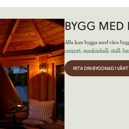
BYGG MED 
Alla kan bygga med våra bygg
carport
,
maskinhall
,
stall
,
ba
RITA DIN BYGGNAD I VÅR