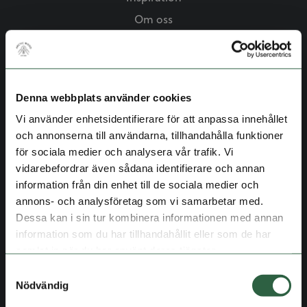
Om oss
Kontakta oss
Policy Miljö- & hållbarhet
VÅRA PRODUKTER
Denna webbplats använder cookies
Bastu
Vi använder enhetsidentifierare för att anpassa innehållet
och annonserna till användarna, tillhandahålla funktioner
Carport
för sociala medier och analysera vår trafik. Vi
Fritidshus
vidarebefordrar även sådana identifierare och annan
Garage
information från din enhet till de sociala medier och
annons- och analysföretag som vi samarbetar med.
Grillkåta
Dessa kan i sin tur kombinera informationen med annan
Lusthus
information som du har tillhandahållit eller som de har
Maskinhall
samlat in när du har använt deras tjänster.
Stall
Samtyckesval
SOCIALA MEDIER
Nödvändig