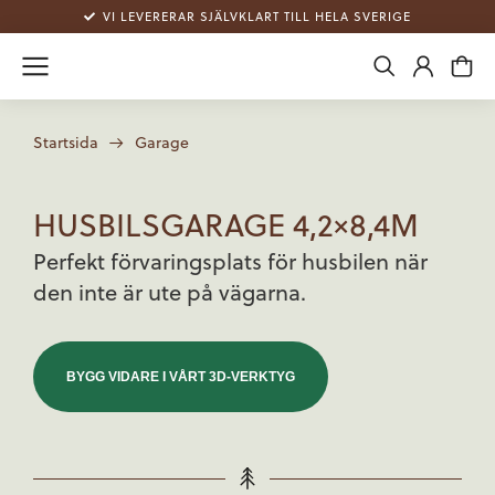
VI LEVERERAR SJÄLVKLART TILL HELA SVERIGE
Startsida
Garage
Du är här:
HUSBILSGARAGE 4,2×8,4M
Perfekt förvaringsplats för husbilen när
den inte är ute på vägarna.
BYGG VIDARE I VÅRT 3D-VERKTYG