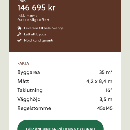
Från
146 695
kr
inkl. moms
frakt enligt offert
Leverans till hela Sverige
Lätt att bygga
Nöjd kund garanti
FAKTA
Byggarea
35 m²
Mått
4,2 x 8,4 m
Taklutning
16°
Vägghöjd
3,5 m
Regelstomme
45x145
GÖR ÄNDRINGAR PÅ DENNA BYGGNAD