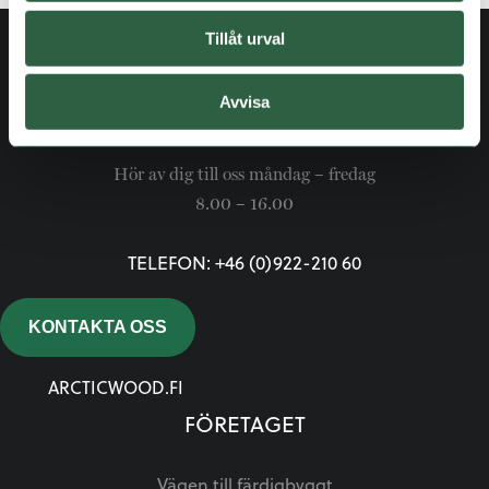
Tillåt urval
Avvisa
Hör av dig till oss måndag – fredag
8.00 – 16.00
TELEFON: +46 (0)922-210 60
KONTAKTA OSS
ARCTICWOOD.FI
FÖRETAGET
Vägen till färdigbyggt