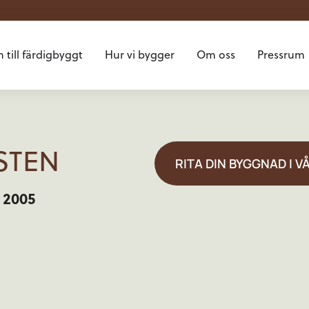
 till färdigbyggt
Hur vi bygger
Om oss
Pressrum
STEN
RITA DIN BYGGNAD I 
 2005