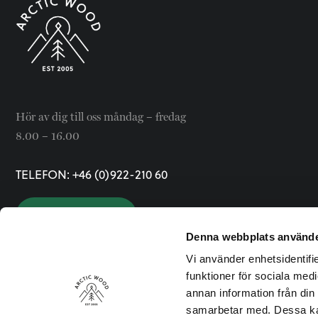
Hör av dig till oss måndag – fredag
8.00 – 16.00
TELEFON: +46 (0)922-210 60
KONTAKTA OSS
Denna webbplats använde
ARCTICWOOD.FI
Vi använder enhetsidentifie
funktioner för sociala medi
annan information från din
samarbetar med. Dessa kan