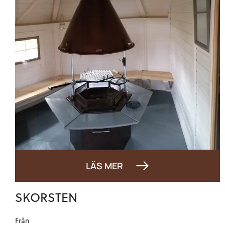
LÄS MER
SKORSTEN
Från