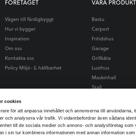
FÖRETAGET
VÅRA PRODUKT
Vägen till färdigbyggt
Bastu
Hur vi bygger
Carport
Inspiration
Fritidshus
Om oss
Garage
Kontakta oss
Grillkåta
Policy Miljö- & hållbarhet
Lusthus
Maskinhall
Stall
r cookies
rare för att anpassa innehållet och annonserna till användarna, t
er och analysera vår trafik. Vi vidarebefordrar även sådana ident
 enhet till de sociala medier och annons- och analysföretag som 
 i sin tur kombinera informationen med annan information som