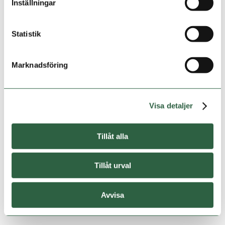
Inställningar
Statistik
Marknadsföring
Visa detaljer
Tillåt alla
LÄS MER
Tillåt urval
HUSBILSGARAGE 6×8,4M
Avvisa
Från
161 952
KR