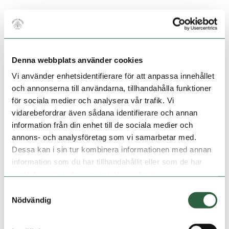
LÄS MER
HUSBILSGARAGE 4,8×9,6M
Från
Denna webbplats använder cookies
160 436
KR
Vi använder enhetsidentifierare för att anpassa innehållet
inkl. moms
och annonserna till användarna, tillhandahålla funktioner
för sociala medier och analysera vår trafik. Vi
Ett garage att köra in husbilen i mellan körningarna.
vidarebefordrar även sådana identifierare och annan
information från din enhet till de sociala medier och
4,8 x 9,6 m
46 m²
annons- och analysföretag som vi samarbetar med.
Dessa kan i sin tur kombinera informationen med annan
information som du har tillhandahållit eller som de har
samlat in när du har använt deras tjänster.
Samtyckesval
Nödvändig